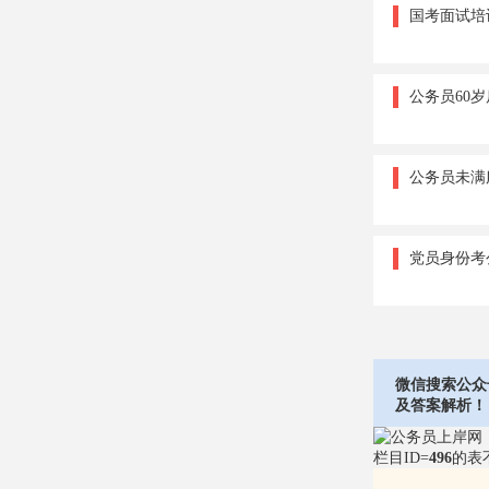
国考面试培
公务员60
公务员未满
党员身份考
微信搜索公众
及答案解析！
栏目ID=
496
的表