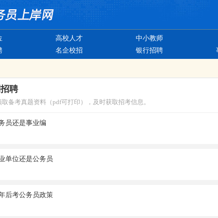
位
高校人才
中小教师
聘
名企校招
银行招聘
制招聘
领取备考真题资料（pdf可打印），及时获取招考信息。
务员还是事业编
业单位还是公务员
年后考公务员政策