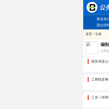
事业单
国企招
首页
>
甘肃
编
立即
国安局是公
工商联是事
三支一扶两