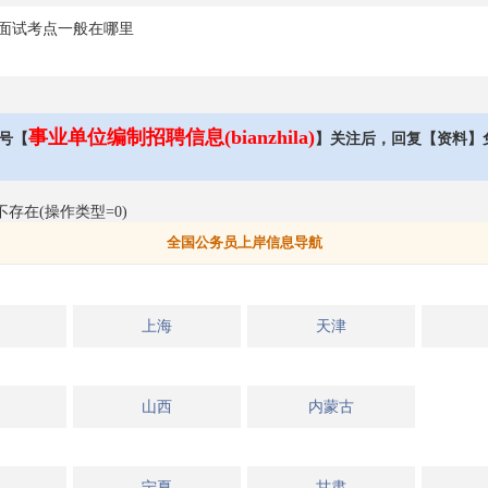
面试考点一般在哪里
事业单位编制招聘信息(bianzhila)
号【
】关注后，回复【资料】
不存在(操作类型=0)
全国公务员上岸信息导航
上海
天津
山西
内蒙古
宁夏
甘肃