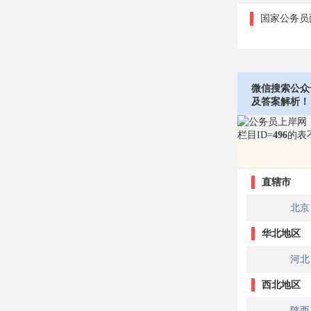
国家公务员
微信搜索公众
及答案解析！
栏目ID=
496
的表
直辖市
北京
华北地区
河北
西北地区
陕西