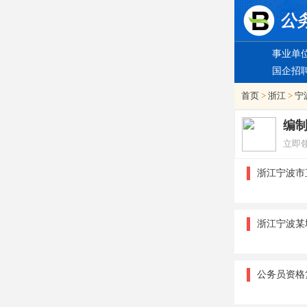
事业单
国企招
首页
>
浙江
>
宁
编
立即
浙江宁波市
浙江宁波某
公务员资格