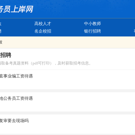
位
高校人才
中小教师
聘
名企校招
银行招聘
波
制招聘
领取备考真题资料（pdf可打印），及时获取招考信息。
直事业编工资待遇
地公务员工资待遇
复审要去现场吗