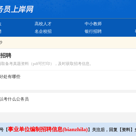
位
高校人才
中小教师
聘
名企校招
银行招聘
沙
制招聘
领取备考真题资料（pdf可打印），及时获取招考信息。
好处有哪些
以考什么公务员
事业单位编制招聘信息(bianzhila)
号【
】关注后，回复【资料】