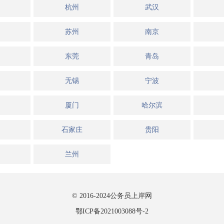
杭州
武汉
苏州
南京
东莞
青岛
无锡
宁波
厦门
哈尔滨
石家庄
贵阳
兰州
© 2016-2024
公务员上岸网
鄂ICP备2021003088号-2