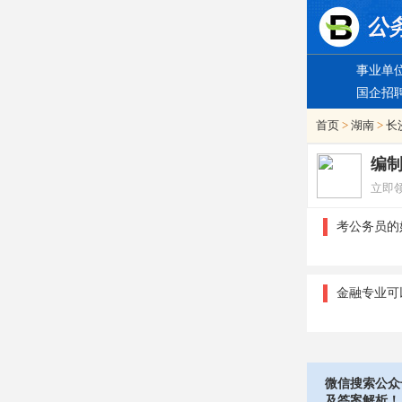
事业单
国企招
首页
>
湖南
>
长
编
立即
考公务员的
金融专业可
微信搜索公众
及答案解析！