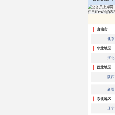
栏目ID=
496
的表
直辖市
北京
华北地区
河北
西北地区
陕西
新疆
东北地区
辽宁