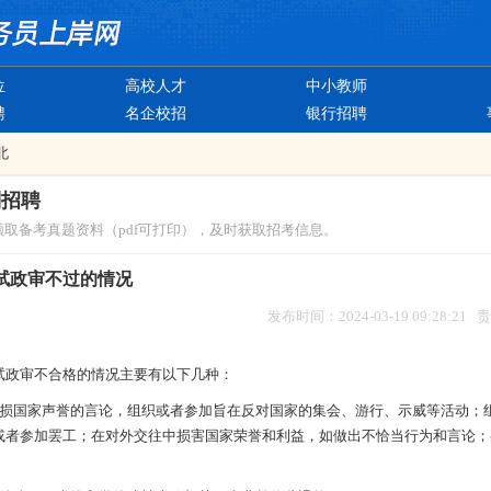
位
高校人才
中小教师
聘
名企校招
银行招聘
北
制招聘
领取备考真题资料（pdf可打印），及时获取招考信息。
试政审不过的情况
发布时间：2024-03-19 09:28:21
审不合格的情况主要有以下几种：
国家声誉的言论，组织或者参加旨在反对国家的集会、游行、示威等活动；
或者参加罢工；在对外交往中损害国家荣誉和利益，如做出不恰当行为和言论；