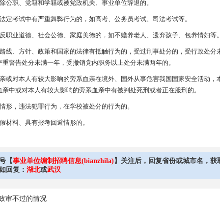
公职、党籍和学籍或被党政机关、事业单位辞退的。
定考试中有严重舞弊行为的，如高考、公务员考试、司法考试等。
职业道德、社会公德、家庭美德的，如不赡养老人、遗弃孩子、包养情妇等
线、方针、政策和国家的法律有抵触行为的，受过刑事处分的，受行政处分
严重警告处分未满一年，受撤销党内职务以上处分未满两年的。
或对本人有较大影响的旁系血亲在境外、国外从事危害我国国家安全活动，
血亲中或对本人有较大影响的旁系血亲中有被判处死刑或者正在服刑的。
形，违法犯罪行为，在学校被处分的行为的。
材料、具有报考回避情形的。
号【
事业单位编制招聘信息(bianzhila)
】关注后，回复省份或城市名，获
如回复：
湖北
或
武汉
政审不过的情况