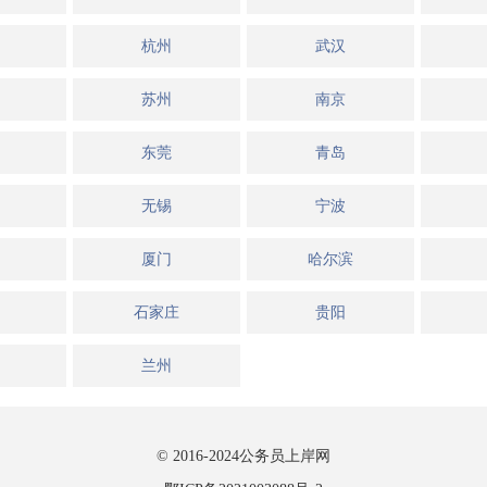
杭州
武汉
苏州
南京
东莞
青岛
无锡
宁波
厦门
哈尔滨
石家庄
贵阳
兰州
© 2016-2024
公务员上岸网