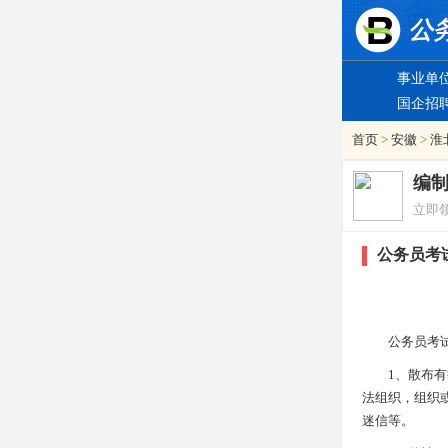
事业单
国企招
首页
>
安徽
>
淮
编
立即
公务员考
公务员考试政
1、散布有损
法组织，组织
迷信等。