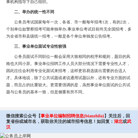
事机构指导下自己组织。
二、举办的统一性不同
公务员考试国家每年一次，各省、市一般每年招考1次，有的2次，
个别单位如警察招考可能单独举办;事业单位考试目前尚无全国招考，多
为全省市和县级统一招考，一般是各个单位单独发公告招考。
三、事业单位面试专业性较强
公务员面试不同职位一般会采用大致相同的程序和规则，题目的风
格也大同小异。事业单位招聘工作人员大部分情况下需要专业性人才，
因此往往会利用专业化面试来招考，这样更容易选拔出需要的合适人
才。具体地说，除了公共试题或者说通用试题以外，还有专业方面的试
题，而且占的比重较大。更需要强调的是，虽然事业单位面试的公共试
题与公务员的基本一致，但是侧重有所不同。
微信搜索公众号【
事业单位编制招聘信息(bianzhila)
】关注后，回
复省份或城市名，获取你关注的城市招考信息！如回复：
湖北
或
武
汉