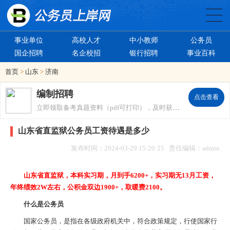
事业单位
高校人才
中小教师
公务员
国企招聘
名企校招
银行招聘
事业百科
首页
>
山东
>
济南
编制招聘
点击查看
立即领取备考真题资料（pdf可打印），及时获取招考信息。
山东省直监狱公务员工资待遇是多少
发布时间：2024-03-29 15:20:25 责任编辑：admin
山东省直监狱，本科实习期，月到手6200+，实习期无13月工资，
年终绩效2W左右，公积金双边1900+，取暖费2100。
什么是公务员
国家公务员，是指在各级政府机关中，符合政策规定，行使国家行