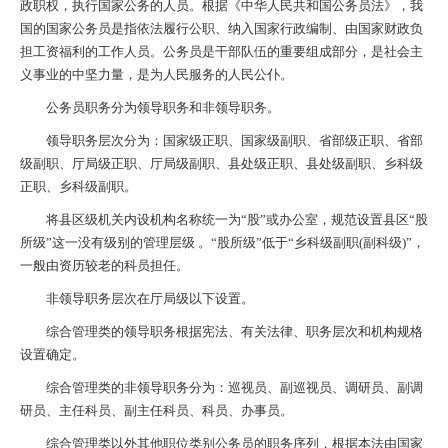
政职权，执行国家公务的人员。根据《中华人民共和国公务员法》，我
国的国家公务员是指依法履行公职、纳入国家行政编制、由国家财政负
担工资福利的工作人员。公务员是干部队伍的重要组成部分，是社会主
义事业的中坚力量，是为人民服务的人民公仆。
公务员职务分为领导职务和非领导职务。
领导职务层次分为：国家级正职、国家级副职、省部级正职、省部
级副职、厅局级正职、厅局级副职、县处级正职、县处级副职、乡科级
正职、乡科级副职。
将县区级机关内设机构名称统一为“股”或办公室，规范设置县区“股
所级”这一没有级别的管理层级 。“股所级”低于“乡科级副职(副科级)”，
一般由资历较老的科员担任。
非领导职务层次在厅局级以下设置。
综合管理类的领导职务根据宪法、有关法律、职务层次和机构规格
设置确定。
综合管理类的非领导职务分为：巡视员、副巡视员、调研员、副调
研员、主任科员、副主任科员、科员、办事员。
综合管理类以外其他职位类别公务员的职务序列，根据本法由国家