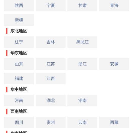
陕西
宁夏
甘肃
青海
新疆
东北地区
辽宁
吉林
黑龙江
华东地区
山东
江苏
浙江
安徽
福建
江西
华中地区
河南
湖北
湖南
西南地区
四川
贵州
云南
西藏