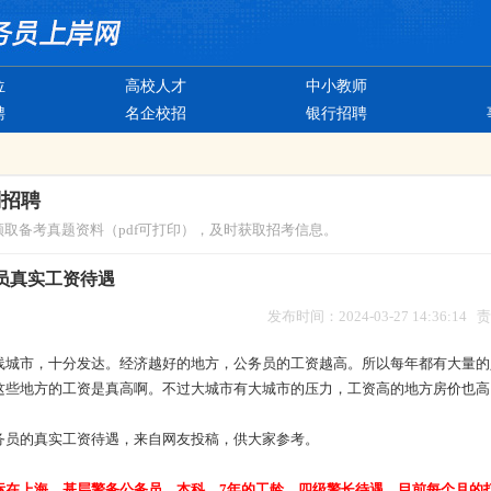
位
高校人才
中小教师
聘
名企校招
银行招聘
制招聘
领取备考真题资料（pdf可打印），及时获取招考信息。
员真实工资待遇
发布时间：2024-03-27 14:36:14
线城市，十分发达。经济越好的地方，公务员的工资越高。所以每年都有大量的
这些地方的工资是真高啊。不过大城市有大城市的压力，工资高的地方房价也高
务员的真实工资待遇，来自网友投稿，供大家参考。
标在上海，基层警务公务员。本科，7年的工龄，四级警长待遇。目前每个月的