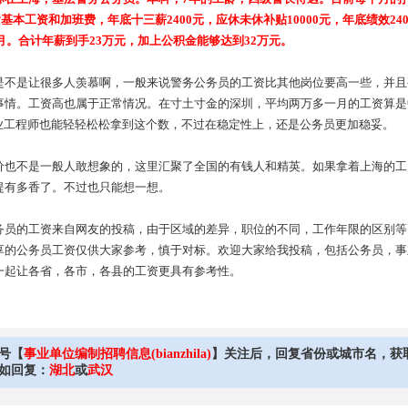
包含基本工资和加班费，年底十三薪2400元，应休未休补贴10000元，年底绩效24
每月。合计年薪到手23万元，加上公积金能够达到32万元。
是不是让很多人羡慕啊，一般来说警务公务员的工资比其他岗位要高一些，并且
事情。工资高也属于正常情况。在寸土寸金的深圳，平均两万多一月的工资算是
行业工程师也能轻轻松松拿到这个数，不过在稳定性上，还是公务员更加稳妥。
价也不是一般人敢想象的，这里汇聚了全国的有钱人和精英。如果拿着上海的工
提有多香了。不过也只能想一想。
务员的工资来自网友的投稿，由于区域的差异，职位的不同，工作年限的区别等
享的公务员工资仅供大家参考，慎于对标。欢迎大家给我投稿，包括公务员，事
一起让各省，各市，各县的工资更具有参考性。
号【
事业单位编制招聘信息(bianzhila)
】关注后，回复省份或城市名，获
如回复：
湖北
或
武汉